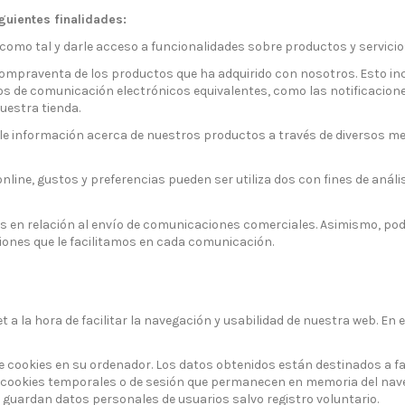
guientes finalidades:
omo tal y darle acceso a funcionalidades sobre productos y servicio
mpraventa de los productos que ha adquirido con nosotros. Esto inc
ios de comunicación electrónicos equivalentes, como las notificaci
uestra tienda.
 información acerca de nuestros productos a través de diversos med
, gustos y preferencias pueden ser utiliza dos con fines de análisis
 relación al envío de comunicaciones comerciales. Asimismo, podrá 
iones que le facilitamos en cada comunicación.
a la hora de facilitar la navegación y usabilidad de nuestra web. En e
 cookies en su ordenador. Los datos obtenidos están destinados a faci
n cookies temporales o de sesión que permanecen en memoria del nav
e guardan datos personales de usuarios salvo registro voluntario.