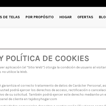
S DE TELAS
POR PROPÓSITO
HOGAR
OFERTAS
BLO
 POLÍTICA DE COOKIES
r aplicación (el “Sitio Web”) otorga la condición de usuario al visita
no utilice la Web.
garantiza el correcto tratamiento de datos de Carácter Personal, a
sted podrá ejercer los derechos de acceso, rectificación o cancelació
ivo de su solicitud. También podrá ejercer este derecho mediante un e
panel de cliente en tejidosyhogar.com