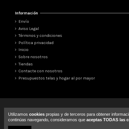
Información
Envío
Aviso Legal
Términos y condiciones
Política privacidad
Inicio
Sobre nosotros
Tiendas
Contacte con nosotros
Presupuestos telas y hogar al por mayor
Utilizamos
cookies
propias y de terceros para obtener informació
continúas navegando, consideramos que
aceptas TODAS las c