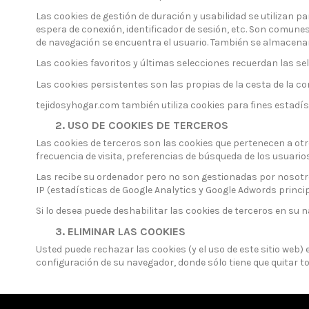
Las cookies de gestión de duración y usabilidad se utilizan p
espera de conexión, identificador de sesión, etc. Son comunes
de navegación se encuentra el usuario. También se almacenan 
Las cookies favoritos y últimas selecciones recuerdan las se
Las cookies persistentes son las propias de la cesta de la c
tejidosyhogar.com también utiliza cookies para fines estadís
2. USO DE COOKIES DE TERCEROS
Las cookies de terceros son las cookies que pertenecen a ot
frecuencia de visita, preferencias de búsqueda de los usuari
Las recibe su ordenador pero no son gestionadas por nosotro
IP (estadísticas de Google Analytics y Google Adwords princi
Si lo desea puede deshabilitar las cookies de terceros en su 
3. ELIMINAR LAS COOKIES
Usted puede rechazar las cookies (y el uso de este sitio web
configuración de su navegador, donde sólo tiene que quitar to