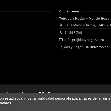
Contáctenos
Tejidos y Hogar - Mundo Hogar 
Calle Manolo Rubia, 1, 14007
611 587 798
info@tejidosyhogar.com
Tejidos y Hogar - Tu universo de
n estadística, mostrar publicidad personalizada a través del análisis
ookies
.