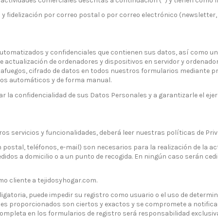
ctividades comerciales descritas a continuación (*) y tienen como fin
a y fidelización por correo postal o por correo electrónico (newslett
automatizados y confidenciales que contienen sus datos, así como un
 actualización de ordenadores y dispositivos en servidor y ordenador
tafuegos, cifrado de datos en todos nuestros formularios mediante pr
mos automáticos y de forma manual.
la confidencialidad de sus Datos Personales y a garantizarle el eje
os servicios y funcionalidades, deberá leer nuestras políticas de Pri
n postal, teléfonos, e-mail) son necesarios para la realización de la 
didos a domicilio o a un punto de recogida. En ningún caso serán ced
mo cliente a tejidosyhogar.com.
ligatoria, puede impedir su registro como usuario o el uso de determi
es proporcionados son ciertos y exactos y se compromete a notificar 
completa en los formularios de registro será responsabilidad exclusiv