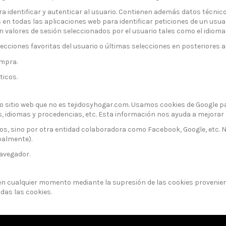
ara identificar y autenticar al usuario. Contienen además datos técnic
 en todas las aplicaciones web para identificar peticiones de un usua
valores de sesión seleccionados por el usuario tales como el idioma,
lecciones favoritas del usuario o últimas selecciones en posteriores
ompra.
ticos.
ro sitio web que no es tejidosyhogar.com. Usamos cookies de Google 
os, idiomas y procedencias, etc. Esta información nos ayuda a mejorar
s, sino por otra entidad colaboradora como Facebook, Google, etc. N
palmente).
navegador.
) en cualquier momento mediante la supresión de las cookies provenien
das las cookies.