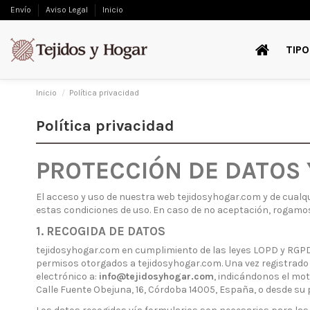
Envío
Aviso Legal
Inicio
TIPO
Inicio
Política privacidad
Política privacidad
PROTECCIÓN DE DATOS Y
El acceso y uso de nuestra web tejidosyhogar.com y de cualquie
estas condiciones de uso. En caso de no aceptación, rogamos 
1. RECOGIDA DE DATOS
tejidosyhogar.com en cumplimiento de las leyes LOPD y RGPD 
permisos otorgados a tejidosyhogar.com. Una vez registrado u
electrónico a:
info@tejidosyhogar.com
, indicándonos el mot
Calle Fuente Obejuna, 16, Córdoba 14005, España, o desde su 