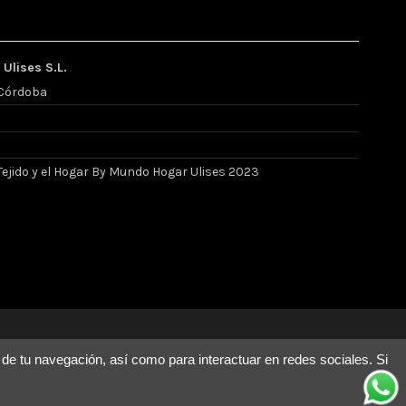
Ulises S.L.
, Córdoba
l Tejido y el Hogar By Mundo Hogar Ulises 2023
 de tu navegación, así como para interactuar en redes sociales. Si