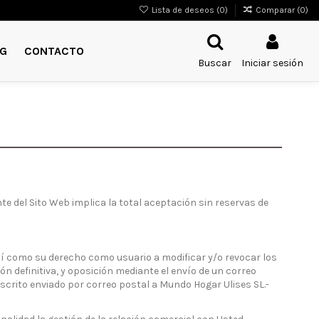
Lista de deseos (
0
)
Comparar (
0
)
G
CONTACTO
Buscar
Iniciar sesión
nte del Sito Web implica la total aceptación sin reservas de
sí como su derecho como usuario a modificar y/o revocar los
n definitiva, y oposición mediante el envío de un correo
scrito enviado por correo postal a Mundo Hogar Ulises SL.-