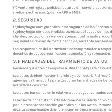
Los datos recogidos vía formularios son necesarios para las a
(*) Venta, entrega de pedidos, facturación, servicio postvent
medios electrónicos (push de APP o SMS).
2. SEGURIDAD
tejidosyhogar.com garantiza la salvaguarda de los ficheros 
tejidosyhogar.com. Las medidas técnicas aplicadas son las de
clientes, protección a nivel de sistemas contra malware, cor
seguridad se revisan de forma periódica, mediante mecanis
Los responsables del Tratamiento se comprometen a respetar 
derechos de acceso, rectificación, cancelación y revocación.
3. FINALIDADES DEL TRATAMIENTO DE DATOS
Recuerde que antes de empezar a utilizar cualquiera de nuestr
Los datos de identificación (nombre y apellidos, NIF, direcció
agencias de transporte para gestionar las entregas de los pe
actividades descritas.
Los datos bancarios en lo relativo a sus pagos realizados co
El hecho de no facilitar cierta información señalada como ob
por la presente aceptación garantiza que los Datos Personal
etc.). La comunicación de información errónea, inexacta o in