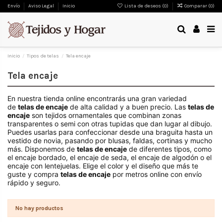
Envío
Aviso Legal
Inicio
Lista de deseos (
0
)
Comparar (
0
)
Inicio
Tipos de telas
Tela encaje
Tela encaje
En nuestra tienda online encontrarás una gran variedad
de
telas de encaje
de alta calidad y a buen precio. Las
telas de
encaje
son tejidos ornamentales que combinan zonas
transparentes o semi con otras tupidas que dan lugar al dibujo.
Puedes usarlas para confeccionar desde una braguita hasta un
vestido de novia, pasando por blusas, faldas, cortinas y mucho
más. Disponemos de
telas de encaje
de diferentes tipos, como
el encaje bordado, el encaje de seda, el encaje de algodón o el
encaje con lentejuelas. Elige el color y el diseño que más te
guste y compra
telas de encaje
por metros online con envío
rápido y seguro.
No hay productos