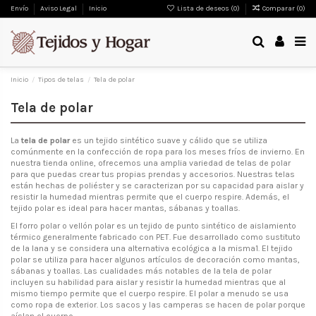
Envío
Aviso Legal
Inicio
Lista de deseos (
0
)
Comparar (
0
)
Inicio
Tipos de telas
Tela de polar
Tela de polar
La
tela de polar
es un tejido sintético suave y cálido que se utiliza
comúnmente en la confección de ropa para los meses fríos de invierno. En
nuestra tienda online, ofrecemos una amplia variedad de telas de polar
para que puedas crear tus propias prendas y accesorios. Nuestras telas
están hechas de poliéster y se caracterizan por su capacidad para aislar y
resistir la humedad mientras permite que el cuerpo respire. Además, el
tejido polar es ideal para hacer mantas, sábanas y toallas.
El forro polar o vellón polar es un tejido de punto sintético de aislamiento
térmico generalmente fabricado con PET. Fue desarrollado como sustituto
de la lana y se considera una alternativa ecológica a la misma1. El tejido
polar se utiliza para hacer algunos artículos de decoración como mantas,
sábanas y toallas. Las cualidades más notables de la tela de polar
incluyen su habilidad para aislar y resistir la humedad mientras que al
mismo tiempo permite que el cuerpo respire. El polar a menudo se usa
como ropa de exterior. Los sacos y las camperas se hacen de polar porque