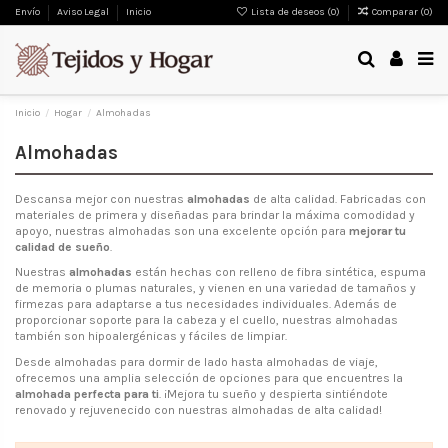
Envío
Aviso Legal
Inicio
Lista de deseos (
0
)
Comparar (
0
)
Inicio
Hogar
Almohadas
Almohadas
Descansa mejor con nuestras
almohadas
de alta calidad. Fabricadas con
materiales de primera y diseñadas para brindar la máxima comodidad y
apoyo, nuestras almohadas son una excelente opción para
mejorar tu
calidad de sueño
.
Nuestras
almohadas
están hechas con relleno de fibra sintética, espuma
de memoria o plumas naturales, y vienen en una variedad de tamaños y
firmezas para adaptarse a tus necesidades individuales. Además de
proporcionar soporte para la cabeza y el cuello, nuestras almohadas
también son hipoalergénicas y fáciles de limpiar.
Desde almohadas para dormir de lado hasta almohadas de viaje,
ofrecemos una amplia selección de opciones para que encuentres la
almohada perfecta para ti
. ¡Mejora tu sueño y despierta sintiéndote
renovado y rejuvenecido con nuestras almohadas de alta calidad!