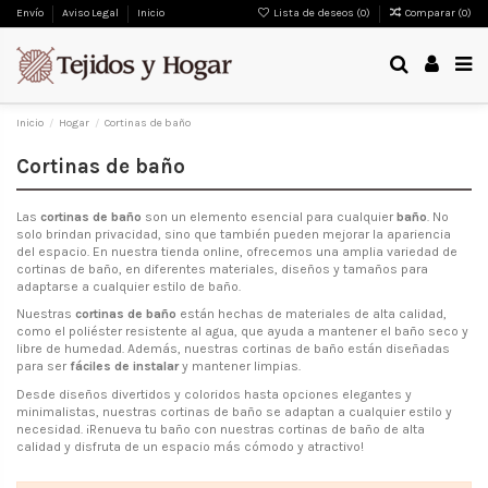
Envío
Aviso Legal
Inicio
Lista de deseos (
0
)
Comparar (
0
)
Inicio
Hogar
Cortinas de baño
Cortinas de baño
Las
cortinas de baño
son un elemento esencial para cualquier
baño
. No
solo brindan privacidad, sino que también pueden mejorar la apariencia
del espacio. En nuestra tienda online, ofrecemos una amplia variedad de
cortinas de baño, en diferentes materiales, diseños y tamaños para
adaptarse a cualquier estilo de baño.
Nuestras
cortinas de baño
están hechas de materiales de alta calidad,
como el poliéster resistente al agua, que ayuda a mantener el baño seco y
libre de humedad. Además, nuestras cortinas de baño están diseñadas
para ser
fáciles de instalar
y mantener limpias.
Desde diseños divertidos y coloridos hasta opciones elegantes y
minimalistas, nuestras cortinas de baño se adaptan a cualquier estilo y
necesidad. ¡Renueva tu baño con nuestras cortinas de baño de alta
calidad y disfruta de un espacio más cómodo y atractivo!