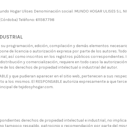
ndo Hogar Ulises Denominación social: MUNDO HOGAR ULISES S.L. NI
(Córdoba) Teléfono: 611587798
NDUSTRIAL
tivo su programación, edición, compilación y demás elementos necesario
spone de licencia o autorización expresa por parte de los autores. To
rial, así como inscritos en los registros públicos correspondientes. 
, distribución y comercialización, requiere en todo caso la autorizaci
de los derechos de propiedad intelectual o industrial del autor.
ABLE y que pudieran aparecer en el sitio web, pertenecen a sus respe
cto a los mismos. El RESPONSABLE autoriza expresamente a que tercer
principal de tejidosyhogar.com.
ondientes derechos de propiedad intelectual e industrial, no implican
mo tampoco respaldo, patrocinio o recomendación por parte del mis