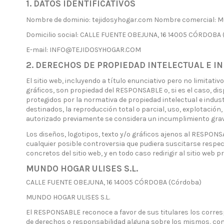
1. DATOS IDENTIFICATIVOS
Nombre de dominio: tejidosyhogar.com Nombre comercial: Mu
Domicilio social: CALLE FUENTE OBEJUNA, 16 14005 CÓRDOBA 
E-mail: INFO@TEJIDOSYHOGAR.COM
2. DERECHOS DE PROPIEDAD INTELECTUAL E I
El sitio web, incluyendo a título enunciativo pero no limita
gráficos, son propiedad del RESPONSABLE o, si es el caso, di
protegidos por la normativa de propiedad intelectual e indust
destinados, la reproducción total o parcial, uso, explotación
autorizado previamente se considera un incumplimiento grave 
Los diseños, logotipos, texto y/o gráficos ajenos al RESPONS
cualquier posible controversia que pudiera suscitarse respe
concretos del sitio web, y en todo caso redirigir al sitio web 
MUNDO HOGAR ULISES S.L.
CALLE FUENTE OBEJUNA, 16 14005 CÓRDOBA (Córdoba)
MUNDO HOGAR ULISES S.L.
El RESPONSABLE reconoce a favor de sus titulares los corresp
de derechos o responsabilidad alguna sobre los mismos, co