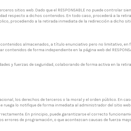
de terceros sitios web. Dado que el RESPONSABLE no puede controlar si
dad respecto a dichos contenidos. En todo caso, procederá a la retir
úblico, procediendo a la retirada inmediata de la redirección a dicho 
ontenidos almacenados, a título enunciativo pero no limitativo, en f
icar contenidos de forma independiente en la página web del RESPONSA
idades y fuerzas de seguridad, colaborando de forma activa en la reti
cional, los derechos de terceros o la moral y el orden público. En caso
e ruega lo notifique de forma inmediata al administrador del sitio web
rectamente. En principio, puede garantizarse el correcto funcionamien
tos errores de programación, o que acontezcan causas de fuerza mayo