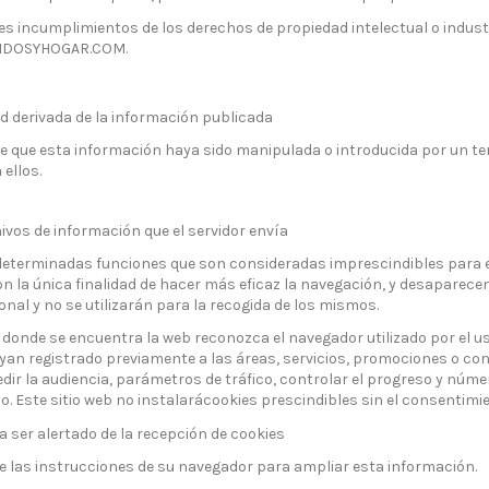
es incumplimientos de los derechos de propiedad intelectual o industr
EJIDOSYHOGAR.COM.
d derivada de la información publicada
e que esta información haya sido manipulada o introducida por un ter
 ellos.
ivos de información que el servidor envía
 determinadas funciones que son consideradas imprescindibles para el 
on la única finalidad de hacer más eficaz la navegación, y desaparecen
al y no se utilizarán para la recogida de los mismos.
 donde se encuentra la web reconozca el navegador utilizado por el us
ayan registrado previamente a las áreas, servicios, promociones o co
edir la audiencia, parámetros de tráfico, controlar el progreso y núme
. Este sitio web no instalarácookies prescindibles sin el consentimie
a ser alertado de la recepción de cookies
lte las instrucciones de su navegador para ampliar esta información.