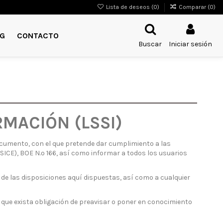
Lista de deseos (
0
)
Comparar (
0
)
G
CONTACTO
Buscar
Iniciar sesión
RMACIÓN (LSSI)
ocumento, con el que pretende dar cumplimiento a las
LSSICE), BOE N.o 166, así como informar a todos los usuarios
de las disposiciones aquí dispuestas, así como a cualquier
n que exista obligación de preavisar o poner en conocimiento