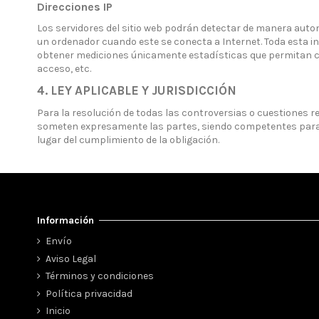
Direcciones IP
Los servidores del sitio web podrán detectar de manera autom
un ordenador cuando este se conecta a Internet. Toda esta inf
obtener mediciones únicamente estadísticas que permitan cono
acceso, etc.
4. LEY APLICABLE Y JURISDICCIÓN
Para la resolución de todas las controversias o cuestiones rel
someten expresamente las partes, siendo competentes para la 
lugar del cumplimiento de la obligación.
Información
Envío
Aviso Legal
Términos y condiciones
Política privacidad
Inicio