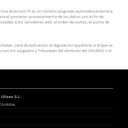
io. Una dirección IP es un número asignado automáticamente a
ite el posterior procesamiento de los datos con el fin de
adas a los servidores web, el orden de visitas, el punto de
lladas, será de aplicación la legislación española, a la que se
uso los Juzgados y Tribunales del domicilio del USUARIO o el
Ulises S.L.
, Córdoba