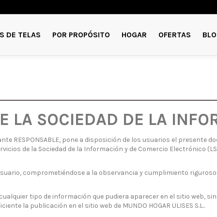
S DE TELAS
POR PROPÓSITO
HOGAR
OFERTAS
BLO
DE LA SOCIEDAD DE LA INFO
ante RESPONSABLE, pone a disposición de los usuarios el presente d
Servicios de la Sociedad de la Información y de Comercio Electrónico (
usuario, comprometiéndose a la observancia y cumplimiento riguroso 
ualquier tipo de información que pudiera aparecer en el sitio web, si
ciente la publicación en el sitio web de MUNDO HOGAR ULISES S.L..