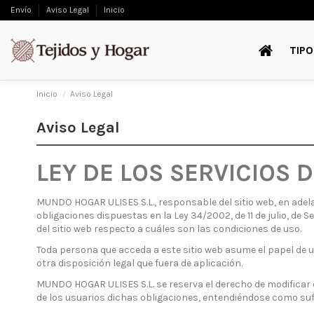
Envío
Aviso Legal
Inicio
TIPO
Inicio
Aviso Legal
Aviso Legal
LEY DE LOS SERVICIOS 
MUNDO HOGAR ULISES S.L., responsable del sitio web, en adel
obligaciones dispuestas en la Ley 34/2002, de 11 de julio, de 
del sitio web respecto a cuáles son las condiciones de uso.
Toda persona que acceda a este sitio web asume el papel de 
otra disposición legal que fuera de aplicación.
MUNDO HOGAR ULISES S.L. se reserva el derecho de modificar c
de los usuarios dichas obligaciones, entendiéndose como sufi