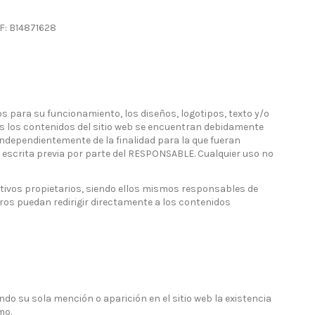
F: B14871628
s para su funcionamiento, los diseños, logotipos, texto y/o
dos los contenidos del sitio web se encuentran debidamente
Independientemente de la finalidad para la que fueran
ón escrita previa por parte del RESPONSABLE. Cualquier uso no
ctivos propietarios, siendo ellos mismos responsables de
os puedan redirigir directamente a los contenidos
do su sola mención o aparición en el sitio web la existencia
mo.