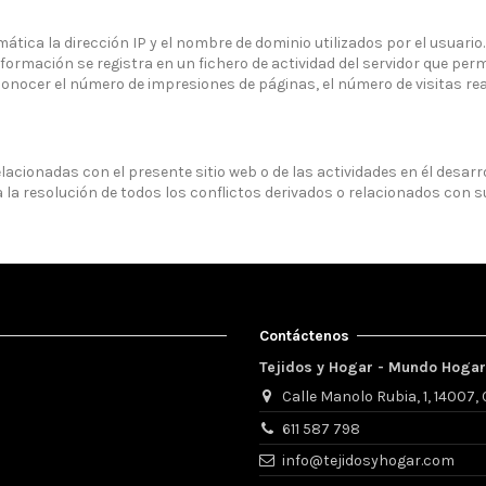
ática la dirección IP y el nombre de dominio utilizados por el usuar
ormación se registra en un fichero de actividad del servidor que perm
cer el número de impresiones de páginas, el número de visitas realiz
acionadas con el presente sitio web o de las actividades en él desarro
resolución de todos los conflictos derivados o relacionados con su 
Contáctenos
Tejidos y Hogar - Mundo Hogar 
Calle Manolo Rubia, 1, 14007
611 587 798
info@tejidosyhogar.com