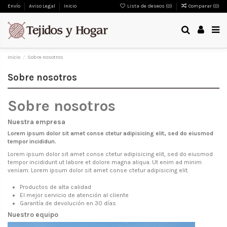
Envío
Aviso Legal
Inicio
Lista de deseos (
0
)
Comparar (
0
)
Inicio
Sobre nosotros
Sobre nosotros
Sobre nosotros
Nuestra empresa
Lorem ipsum dolor sit amet conse ctetur adipisicing elit, sed do eiusmod
tempor incididun.
Lorem ipsum dolor sit amet conse ctetur adipisicing elit, sed do eiusmod
tempor incididunt ut labore et dolore magna aliqua. Ut enim ad minim
veniam. Lorem ipsum dolor sit amet conse ctetur adipisicing elit.
Productos de alta calidad
El mejor servicio de atención al cliente
Garantía de devolución en 30 días
Nuestro equipo