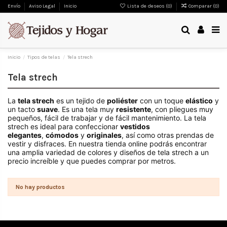
Envío
Aviso Legal
Inicio
Lista de deseos (
0
)
Comparar (
0
)
Inicio
Tipos de telas
Tela strech
Tela strech
La
tela strech
es un tejido de
poliéster
con un toque
elástico
y
un tacto
suave
. Es una tela muy
resistente
, con pliegues muy
pequeños, fácil de trabajar y de fácil mantenimiento. La tela
strech es ideal para confeccionar
vestidos
elegantes
,
cómodos
y
originales
, así como otras prendas de
vestir y disfraces. En nuestra tienda online podrás encontrar
una amplia variedad de colores y diseños de tela strech a un
precio increíble y que puedes comprar por metros.
No hay productos