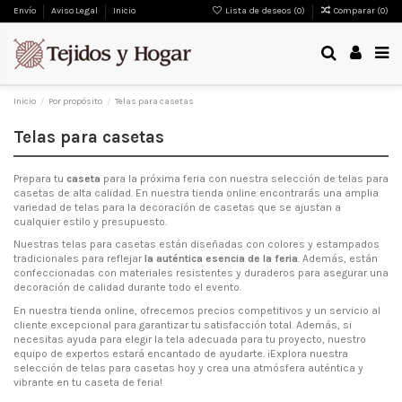
Envío
Aviso Legal
Inicio
Lista de deseos (
0
)
Comparar (
0
)
Inicio
Por propósito
Telas para casetas
Telas para casetas
Prepara tu
caseta
para la próxima feria con nuestra selección de telas para
casetas de alta calidad. En nuestra tienda online encontrarás una amplia
variedad de telas para la decoración de casetas que se ajustan a
cualquier estilo y presupuesto.
Nuestras telas para casetas están diseñadas con colores y estampados
tradicionales para reflejar
la auténtica esencia de la feria
. Además, están
confeccionadas con materiales resistentes y duraderos para asegurar una
decoración de calidad durante todo el evento.
En nuestra tienda online, ofrecemos precios competitivos y un servicio al
cliente excepcional para garantizar tu satisfacción total. Además, si
necesitas ayuda para elegir la tela adecuada para tu proyecto, nuestro
equipo de expertos estará encantado de ayudarte. ¡Explora nuestra
selección de telas para casetas hoy y crea una atmósfera auténtica y
vibrante en tu caseta de feria!